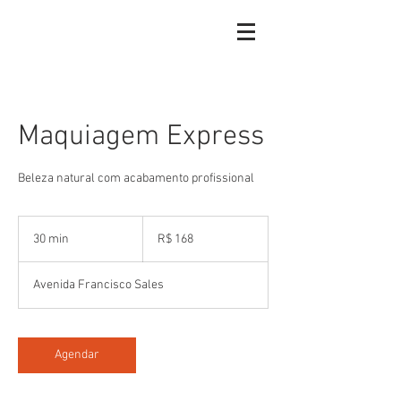
Maquiagem Express
Beleza natural com acabamento profissional
168
Reais
30 min
3
R$ 168
brasileiros
0
m
Avenida Francisco Sales
i
n
Agendar