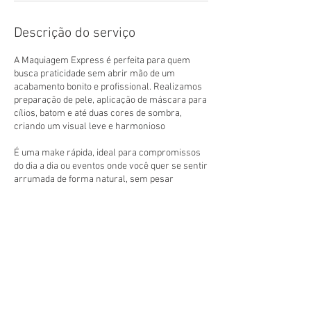
Descrição do serviço
A Maquiagem Express é perfeita para quem
busca praticidade sem abrir mão de um
acabamento bonito e profissional. Realizamos
preparação de pele, aplicação de máscara para
cílios, batom e até duas cores de sombra,
criando um visual leve e harmonioso
É uma make rápida, ideal para compromissos
do dia a dia ou eventos onde você quer se sentir
arrumada de forma natural, sem pesar
Informações de contato
Av. Francisco Sales, 1792 - Santa Efigênia, Belo
Horizonte - MG, Brasil
31 98809 0255
socachostrilhao@gmail.com