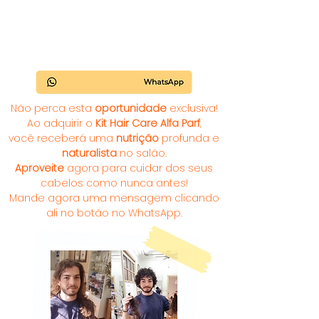
Mude seus cabelos, eleve sua
estilo.
Não é moda, é resgate de identidade.
Não perca esta
oportunidade
exclusiva!
Ao adquirir o
Kit Hair Care Alfa Parf
,
você receberá uma
nutrição
profunda e
naturalista
no salão.
Aproveite
agora para cuidar dos seus
cabelos como nunca antes!
Mande agora uma mensagem clicando
ali no botão no WhatsApp.